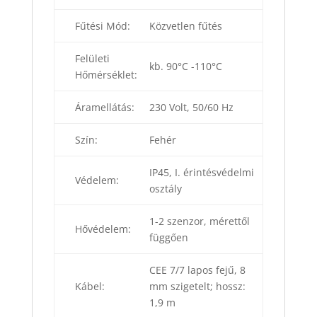
Fűtési Mód:
Közvetlen fűtés
Felületi
kb. 90°C -110°C
Hőmérséklet:
Áramellátás:
230 Volt, 50/60 Hz
Szín:
Fehér
IP45, I. érintésvédelmi
Védelem:
osztály
1-2 szenzor, mérettől
Hővédelem:
függően
CEE 7/7 lapos fejű, 8
Kábel:
mm szigetelt; hossz:
1,9 m