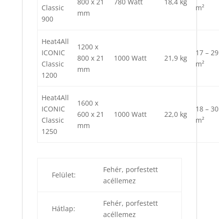
800 x 21
780 Watt
18,4 kg
Classic
m²
mm
900
Heat4All
1200 x
ICONIC
17 – 29
800 x 21
1000 Watt
21,9 kg
Classic
m²
mm
1200
Heat4All
1600 x
ICONIC
18 – 30
600 x 21
1000 Watt
22,0 kg
Classic
m²
mm
1250
Fehér, porfestett
Felület:
acéllemez
Fehér, porfestett
Hátlap:
acéllemez