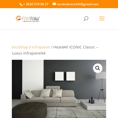
+ 3620 319 08 27
torokelectrickft@gmail.com
Kezdőlap
/
Infrapanel
/ Heat4All ICONIC Classic –
Luxus infrapanelek