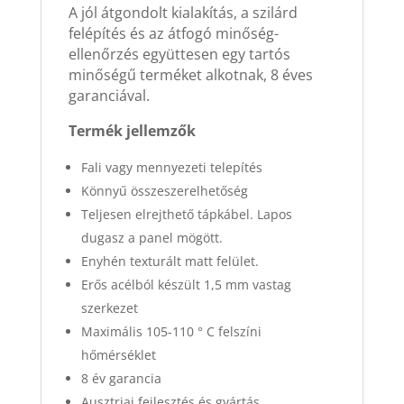
A jól átgondolt kialakítás, a szilárd
felépítés és az átfogó minőség-
ellenőrzés együttesen egy tartós
minőségű terméket alkotnak, 8 éves
garanciával.
Termék jellemzők
Fali vagy mennyezeti telepítés
Könnyű összeszerelhetőség
Teljesen elrejthető tápkábel. Lapos
dugasz a panel mögött.
Enyhén texturált matt felület.
Erős acélból készült 1,5 mm vastag
szerkezet
Maximális 105-110 ° C felszíni
hőmérséklet
8 év garancia
Ausztriai fejlesztés és gyártás