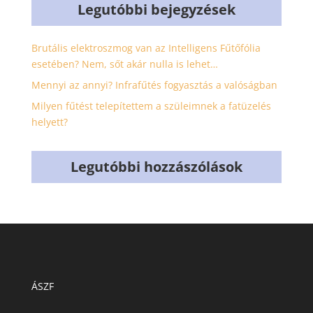
Legutóbbi bejegyzések
Brutális elektroszmog van az Intelligens Fűtőfólia
esetében? Nem, sőt akár nulla is lehet…
Mennyi az annyi? Infrafűtés fogyasztás a valóságban
Milyen fűtést telepítettem a szüleimnek a fatüzelés
helyett?
Legutóbbi hozzászólások
ÁSZF