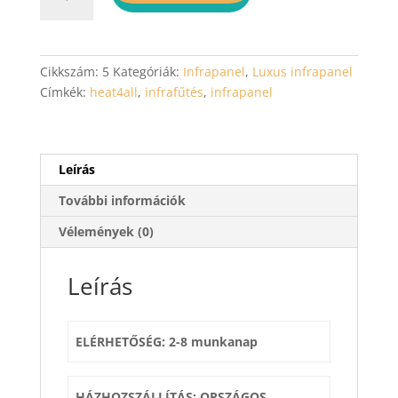
ICONIC
Classic
-
Luxus
Cikkszám:
5
Kategóriák:
Infrapanel
,
Luxus infrapanel
infrapanelek
Címkék:
heat4all
,
infrafűtés
,
infrapanel
mennyiség
Leírás
További információk
Vélemények (0)
Leírás
ELÉRHETŐSÉG: 2-8 munkanap
HÁZHOZSZÁLLÍTÁS: ORSZÁGOS