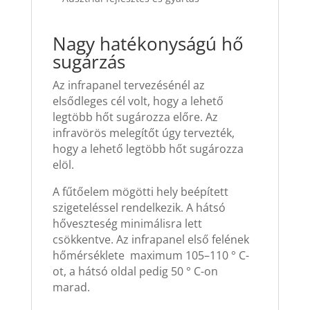
Nagy hatékonyságú hő
sugárzás
Az infrapanel tervezésénél az
elsődleges cél volt, hogy a lehető
legtöbb hőt sugározza előre. Az
infravörös melegítőt úgy tervezték,
hogy a lehető legtöbb hőt sugározza
elöl.
A fűtőelem mögötti hely beépített
szigeteléssel rendelkezik. A hátsó
hőveszteség minimálisra lett
csökkentve. Az infrapanel első felének
hőmérséklete maximum 105–110 ° C-
ot, a hátsó oldal pedig 50 ° C-on
marad.