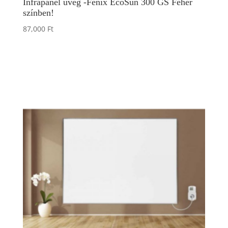
Infrapanel üveg -Fenix EcoSun 300 GS Fehér
színben!
87,000
Ft