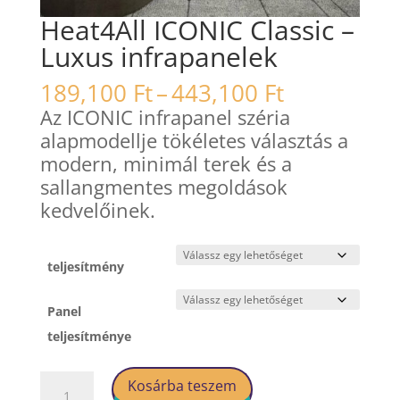
Heat4All ICONIC Classic –
Luxus infrapanelek
Ártartomá
189,100
Ft
–
443,100
Ft
189,100 Ft
Az ICONIC infrapanel széria
-
alapmodellje tökéletes választás a
443,100 Ft
modern, minimál terek és a
sallangmentes megoldások
kedvelőinek.
teljesítmény
Panel
teljesítménye
Heat4All
Kosárba teszem