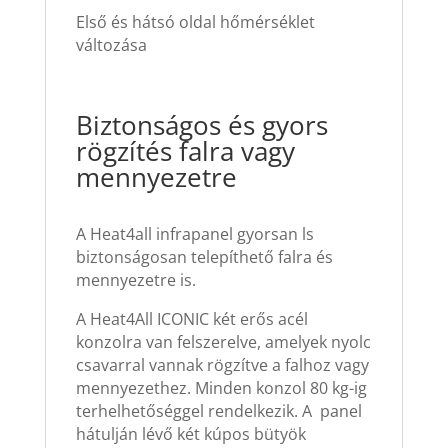
Első és hátsó oldal hőmérséklet
változása
Biztonságos és gyors
rögzítés falra vagy
mennyezetre
A Heat4all infrapanel gyorsan ls
biztonságosan telepíthető falra és
mennyezetre is.
A Heat4All ICONIC
két erős acél
konzolra van felszerelve, amelyek nyolc
csavarral vannak rögzítve a falhoz vagy
mennyezethez.
Minden konzol 80 kg-ig
terhelhetőséggel rendelkezik.
A panel
hátulján lévő két kúpos bütyök