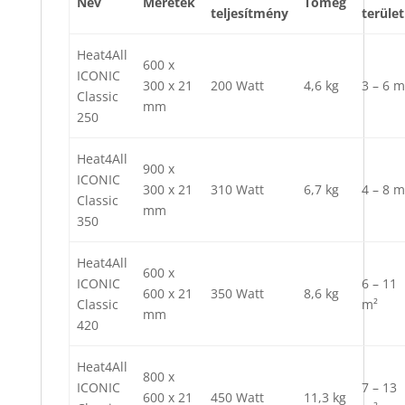
Név
Méretek
Tömeg
teljesítmény
terület
Heat4All
600 x
ICONIC
300 x 21
200 Watt
4,6 kg
3 – 6 m
Classic
mm
250
Heat4All
900 x
ICONIC
300 x 21
310 Watt
6,7 kg
4 – 8 m
Classic
mm
350
Heat4All
600 x
ICONIC
6 – 11
600 x 21
350 Watt
8,6 kg
Classic
m²
mm
420
Heat4All
800 x
ICONIC
7 – 13
600 x 21
450 Watt
11,3 kg