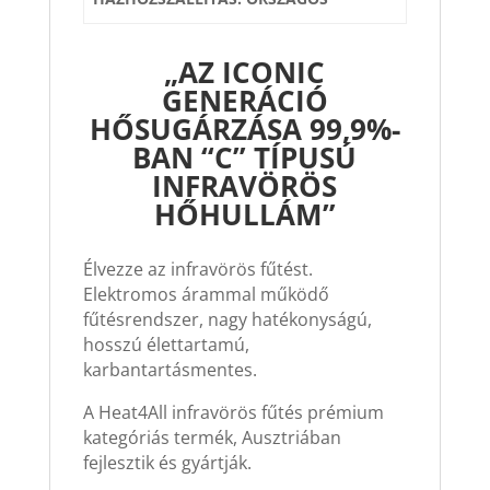
„AZ ICONIC
GENERÁCIÓ
HŐSUGÁRZÁSA 99,9%-
BAN “C” TÍPUSÚ
INFRAVÖRÖS
HŐHULLÁM”
Élvezze az infravörös fűtést.
Elektromos árammal működő
fűtésrendszer, nagy hatékonyságú,
hosszú élettartamú,
karbantartásmentes.
A Heat4All infravörös fűtés prémium
kategóriás termék, Ausztriában
fejlesztik és gyártják.