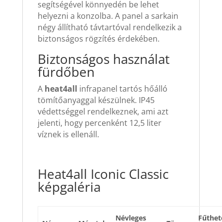
segítségével könnyedén be lehet
helyezni a konzolba.
A panel a sarkain
négy állítható távtartóval rendelkezik a
biztonságos rögzítés érdekében.
Biztonságos használat
fürdőben
A
heat4all
infrapanel tartós hőálló
tömítőanyaggal készülnek. IP45
védettséggel rendelkeznek, ami azt
jelenti, hogy percenként 12,5 liter
víznek is ellenáll.
Heat4all Iconic Classic
képgaléria
Névleges
Fűthet