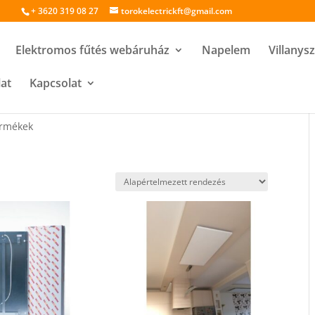
+ 3620 319 08 27
torokelectrickft@gmail.com
Elektromos fűtés webáruház
Napelem
Villanys
lat
Kapcsolat
ermékek