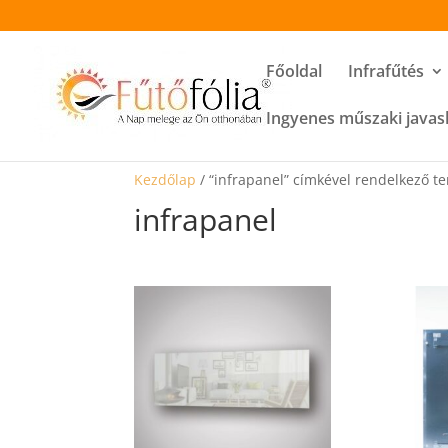
Főoldal
Infrafűtés
Ingyenes műszaki javas
Kezdőlap
/ “infrapanel” címkével rendelkező t
infrapanel