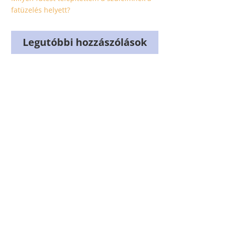
fatüzelés helyett?
Legutóbbi hozzászólások