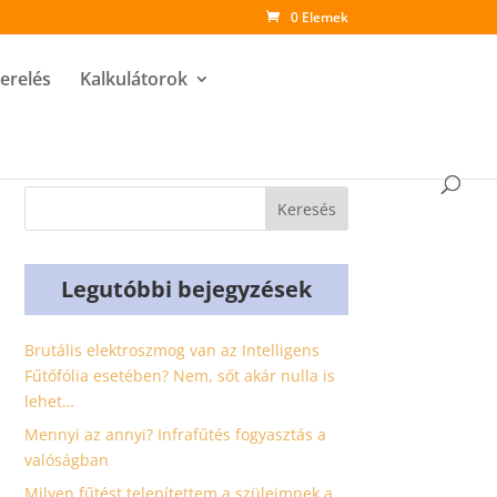
0 Elemek
zerelés
Kalkulátorok
Legutóbbi bejegyzések
Brutális elektroszmog van az Intelligens
Fűtőfólia esetében? Nem, sőt akár nulla is
lehet…
Mennyi az annyi? Infrafűtés fogyasztás a
valóságban
Milyen fűtést telepítettem a szüleimnek a