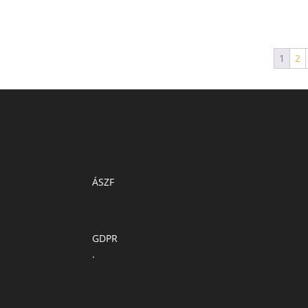
1
2
ÁSZF
GDPR
.