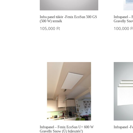
Infra panel tükör -Fenix EcoSun 500 GS
Infrapanel –
(500 W) termék
Gravelly Snow
105,000
Ft
100,000
F
Infrapanel – Fenix EcoSun U+ 600 W
Infrapanel -
Gravelly Snow (Új fejlesztés!)