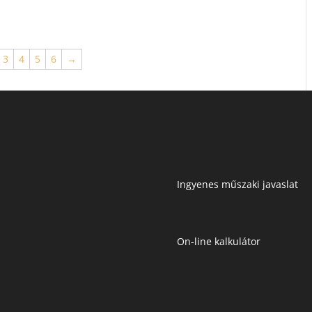
3
4
5
6
→
Ingyenes műszaki javaslat
On-line kalkulátor