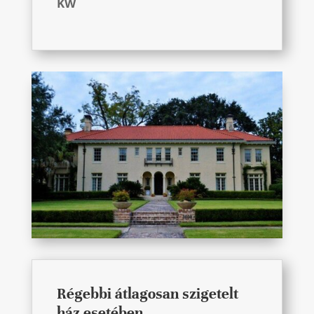
KW
Régebbi átlagosan szigetelt
ház esetében