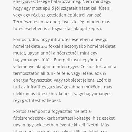
energiavesztesége határozza meg. Nem mindegy,
hogy egy most épülő jól szigetelt házat kell fűteni,
vagy egy régi, szigeteletlen épületről van szó.
Természetesen az energiaveszteség minden más
fűtés esetében is a fogyasztás alapját képezi.
Fontos tudni, hogy infrafűtés esetében a levegő
hőmérséklete 2-3 fokkal alacsonyabb hőmérsékletet
mutat, ugyan annál a hőérzetnél, mint egy
hagyományos fűtés. Energetikusok egyöntetű
véleménye alapján minden egyes Celsius fok, amit a
termosztáton állítunk felfelé, vagy lefelé, az 6%
energia fogyasztást, vagy többletet jelent. Ezért is
tud az infrafűtés gazdaságosabban működni, más
elektromos fűtésekhez képest, vagy hagyományos
régi gázfűtéshez képest.
Fontos szempont a fogyasztás mellett a
fűtésrendszerek karbantartási költsége, hisz ezeket
ugyan úgy sok esetben évente ki kell fizetni. Más
fűtésrendszereknél ez gyakori költség lehet, sok