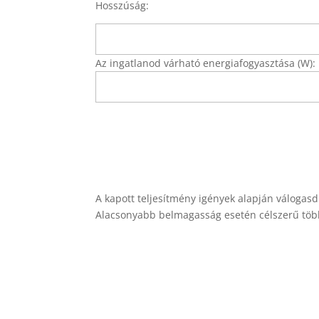
Hosszúság:
Az ingatlanod várható energiafogyasztása (W):
A kapott teljesítmény igények alapján váloga
Alacsonyabb belmagasság esetén célszerű több