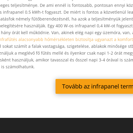
leges teljesítménye. De ami ennél is fontosabb, pontosan ennyi közv
s infrapanel 0.5 kWh-t fogyaszt. De miért is fontos a közvetlenül le
hatásfok némely fűtőberendezésnél, ha azok a teljesítményük jelent
melegítésére használják. Egy 400 W-os infrapanel 0,4 kW-ot fogyas
 hány órát kell működnie. Van, akinek elég napi egy üzemóra, van, 
nfrafűtés alacsonyabb hőmérsékleten biztosítja ugyanazt a komfort
l sokat számít a falak vastagsága, szigetelése, ablakok minősége stb
ználjuk a meglévő fő fűtés mellé és ilyenkor csak napi 1-2 órát meg
ésként használjuk, amikor tavasszal és ősszel napi 3-4 órával is sz
t is számolhatunk.
Tovább az infrapanel ter