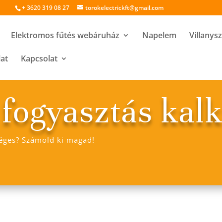
+ 3620 319 08 27
torokelectrickft@gmail.com
Elektromos fűtés webáruház
Napelem
Villanys
lat
Kapcsolat
 fogyasztás kal
séges? Számold ki magad!