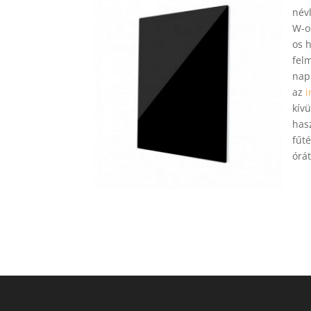
név
W-o
os 
fel
nap
az
i
kívü
has
fűt
órá