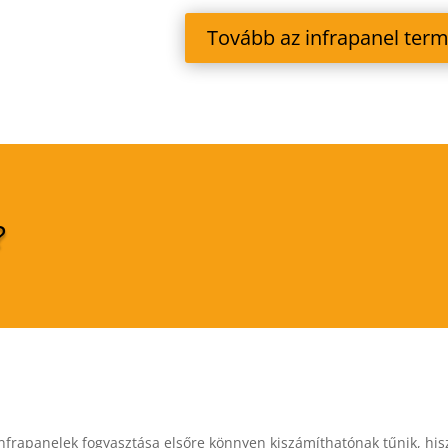
Tovább az infrapanel ter
?
infrapanelek fogyasztása elsőre könnyen kiszámíthatónak tűnik, hi