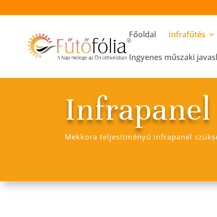
Főoldal
Infrafűtés
Ingyenes műszaki javas
Infrapanel
Mekkora teljesítményű infrapanel szük