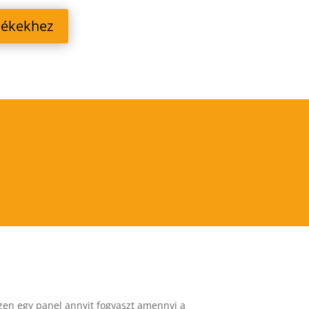
mékekhez
szen egy panel annyit fogyaszt amennyi a