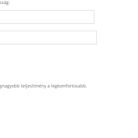
sság:
egnagyobb teljesítmény a legkomfortosabb.