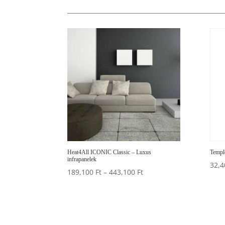
Heat4All ICONIC Classic – Luxus
Templ
infrapanelek
32,
Ártartomány:
189,100
Ft
–
443,100
Ft
189,100 Ft
-
443,100 Ft