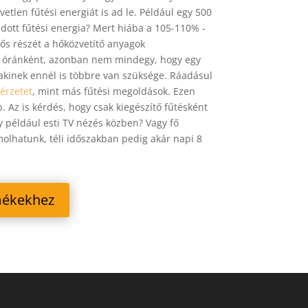
etlen fűtési energiát is ad le. Például egy 500
adott fűtési energia? Mert hiába a 105-110% -
ős részét a hőközvetítő anyagok
zt óránként, azonban nem mindegy, hogy egy
akinek ennél is többre van szüksége. Ráadásul
érzetet
, mint más fűtési megoldások. Ezen
. Az is kérdés, hogy csak kiegészítő fűtésként
y például esti TV nézés közben? Vagy fő
ámolhatunk, téli időszakban pedig akár napi 8
mékekhez