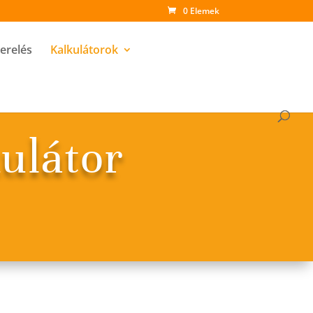
0 Elemek
zerelés
Kalkulátorok
kulátor