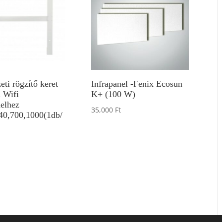
ti rögzítő keret
Infrapanel -Fenix Ecosun
 Wifi
K+ (100 W)
nelhez
35,000
Ft
40,700,1000(1db/