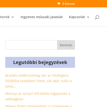
0 Elemek
átorok
Ingyenes műszaki javaslat
Kapcsolat
Legutóbbi bejegyzések
Brutális elektroszmog van az Intelligens
Fűtőfólia esetében? Nem, sőt akár nulla is
lehet…
Mennyi az annyi? Infrafűtés fogyasztás a
valóságban
Milyen fűtést telepítettem a szüleimnek a