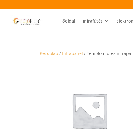
Főoldal
Infrafűtés
Elektro
Kezdőlap
/
Infrapanel
/ Templomfűtés infrapa