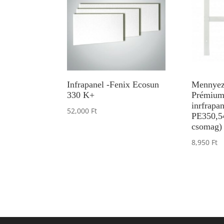
Infrapanel -Fenix Ecosun
Mennyeze
330 K+
Prémium
inrfrapa
52,000
Ft
PE350,5
csomag)
8,950
Ft