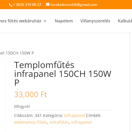
+ 3620 319 08 27
torokelectrickft@gmail.com
mos fűtés webáruház
Napelem
Villanyszerelés
Kalkul
nel 150CH 150W P
Templomfűtés
infrapanel 150CH 150W
P
33,000
Ft
Elfogyott
Cikkszám:
341
Kategória:
Infrapanel
Címkék:
elektromos fűtés
,
infrafűtés
,
infrapanel