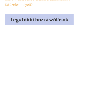
fatüzelés helyett?
Legutóbbi hozzászólások