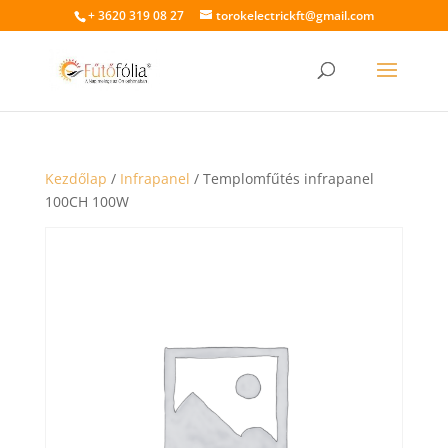
+ 3620 319 08 27
torokelectrickft@gmail.com
Kezdőlap
/
Infrapanel
/ Templomfűtés infrapanel
100CH 100W