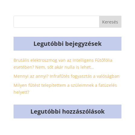
Legutóbbi bejegyzések
Brutális elektroszmog van az Intelligens Fűtőfólia
esetében? Nem, sőt akár nulla is lehet…
Mennyi az annyi? Infrafűtés fogyasztás a valóságban
Milyen fűtést telepítettem a szüleimnek a fatüzelés
helyett?
Legutóbbi hozzászólások