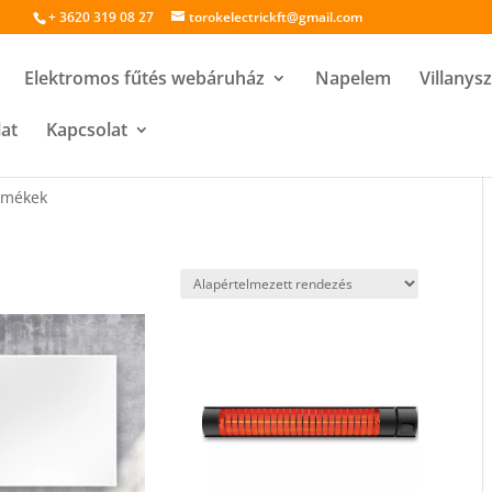
+ 3620 319 08 27
torokelectrickft@gmail.com
Elektromos fűtés webáruház
Napelem
Villanys
lat
Kapcsolat
ermékek