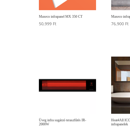
Maxeco infrapanel MX 350 CT
Maxeco infr
50,999
Ft
76,900
Ft
Üveg infra sugárzó teraszfűtés IR-
Heat4All IC
2000W
infrapanelek