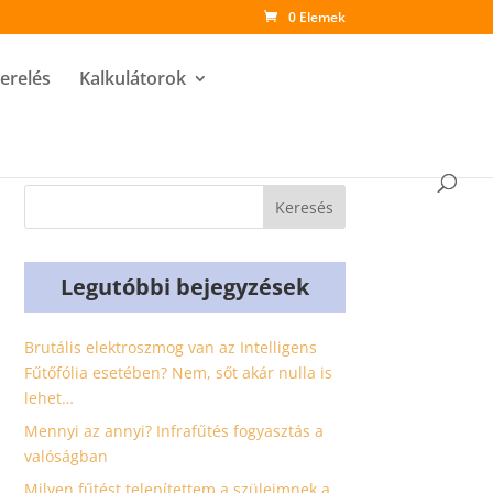
0 Elemek
zerelés
Kalkulátorok
Legutóbbi bejegyzések
Brutális elektroszmog van az Intelligens
Fűtőfólia esetében? Nem, sőt akár nulla is
lehet…
Mennyi az annyi? Infrafűtés fogyasztás a
valóságban
Milyen fűtést telepítettem a szüleimnek a