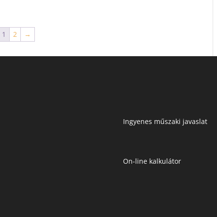
1
2
→
Ingyenes műszaki javaslat
On-line kalkulátor