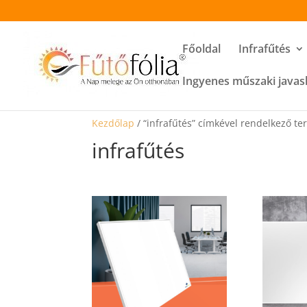
Főoldal
Infrafűtés
Ingyenes műszaki javas
Kezdőlap
/ “infrafűtés” címkével rendelkező t
infrafűtés