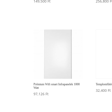
149,500
Ft
256,800
F
Prémium Wifi smart Infrapanelek 1000
Templomfűté
Watt
32,400
Ft
97,126
Ft