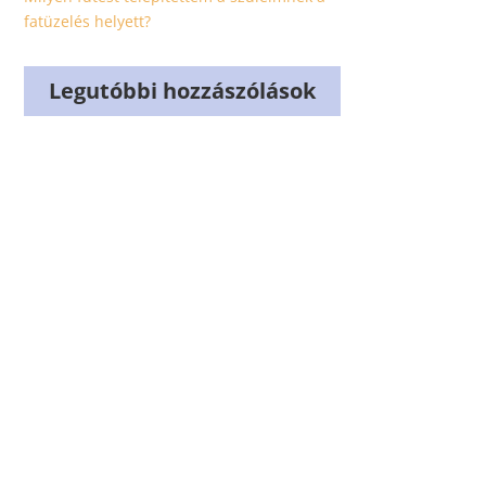
fatüzelés helyett?
Legutóbbi hozzászólások