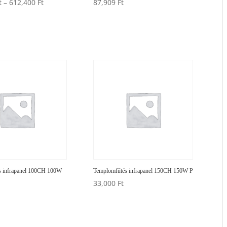
Ártartomány:
t
–
612,400
Ft
87,909
Ft
256,800 Ft
-
612,400 Ft
s infrapanel 100CH 100W
Templomfűtés infrapanel 150CH 150W P
33,000
Ft