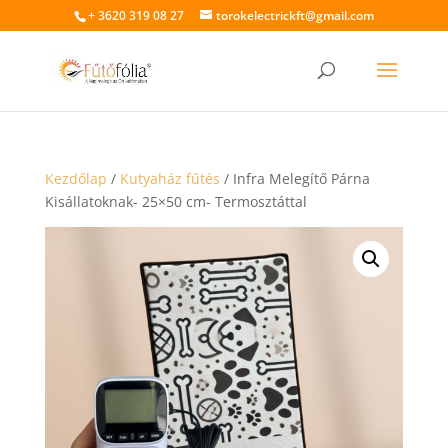
+ 3620 319 08 27
torokelectrickft@gmail.com
Kezdőlap
/
Kutyaház fűtés
/ Infra Melegítő Párna
Kisállatoknak- 25×50 cm- Termosztáttal