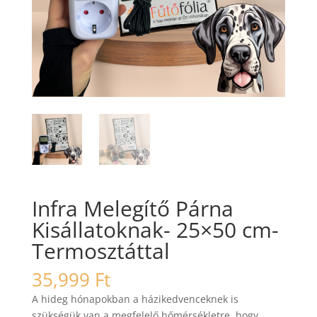
Infra Melegítő Párna
Kisállatoknak- 25×50 cm-
Termosztáttal
35,999
Ft
A hideg hónapokban a házikedvenceknek is
szükségük van a megfelelő hőmérsékletre, hogy