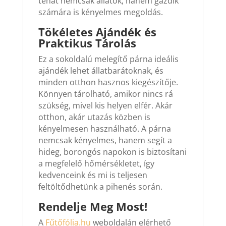
tehát nemcsak állatok, hanem gazdik
számára is kényelmes megoldás.
Tökéletes Ajándék és
Praktikus Tárolás
Ez a sokoldalú melegítő párna ideális
ajándék lehet állatbarátoknak, és
minden otthon hasznos kiegészítője.
Könnyen tárolható, amikor nincs rá
szükség, mivel kis helyen elfér. Akár
otthon, akár utazás közben is
kényelmesen használható. A párna
nemcsak kényelmes, hanem segít a
hideg, borongós napokon is biztosítani
a megfelelő hőmérsékletet, így
kedvenceink és mi is teljesen
feltöltődhetünk a pihenés során.
Rendelje Meg Most!
A
Fűtőfólia.hu
weboldalán elérhető