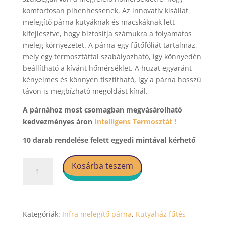
komfortosan pihenhessenek. Az innovatív kisállat
melegítő párna kutyáknak és macskáknak lett
kifejlesztve, hogy biztosítja számukra a folyamatos
meleg környezetet. A párna egy fűtőfóliát tartalmaz,
mely egy termosztáttal szabályozható, így könnyedén
beállítható a kívánt hőmérséklet. A huzat egyaránt
kényelmes és könnyen tisztítható, így a párna hosszú
távon is megbízható megoldást kínál.
A párnához most csomagban megvásárolható
kedvezményes áron
Intelligens Termosztát !
10 darab rendelése felett egyedi mintával kérhető
Infra
Kosárba teszem
Melegítő
Párna
Kisállatoknak-
25x50
Kategóriák:
Infra melegítő párna
,
Kutyaház fűtés
cm-