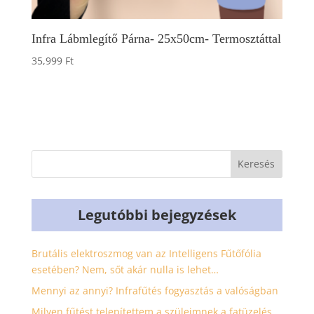
Infra Lábmlegítő Párna- 25x50cm- Termosztáttal
35,999
Ft
Legutóbbi bejegyzések
Brutális elektroszmog van az Intelligens Fűtőfólia
esetében? Nem, sőt akár nulla is lehet…
Mennyi az annyi? Infrafűtés fogyasztás a valóságban
Milyen fűtést telepítettem a szüleimnek a fatüzelés