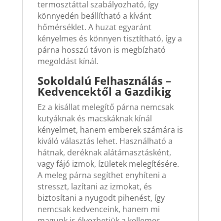
termosztáttal szabályozható, így
könnyedén beállítható a kívánt
hőmérséklet. A huzat egyaránt
kényelmes és könnyen tisztítható, így a
párna hosszú távon is megbízható
megoldást kínál.
Sokoldalú Felhasználás –
Kedvencektől a Gazdikig
Ez a kisállat melegítő párna nemcsak
kutyáknak és macskáknak kínál
kényelmet, hanem emberek számára is
kiváló választás lehet. Használható a
hátnak, deréknak alátámasztásként,
vagy fájó izmok, ízületek melegítésére.
A meleg párna segíthet enyhíteni a
stresszt, lazítani az izmokat, és
biztosítani a nyugodt pihenést, így
nemcsak kedvenceink, hanem mi
magunk is élvezhetjük a kellemes