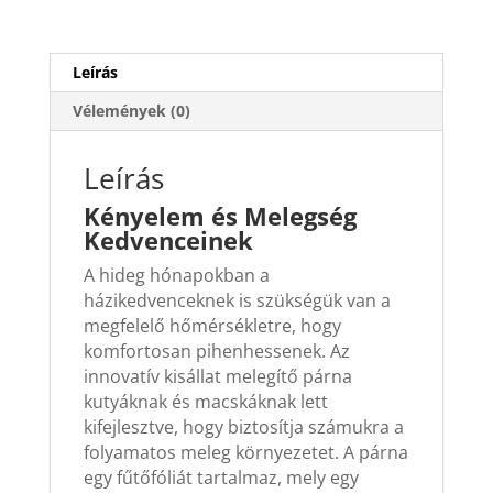
Termosztáttal
mennyiség
Leírás
Vélemények (0)
Leírás
Kényelem és Melegség
Kedvenceinek
A hideg hónapokban a
házikedvenceknek is szükségük van a
megfelelő hőmérsékletre, hogy
komfortosan pihenhessenek. Az
innovatív kisállat melegítő párna
kutyáknak és macskáknak lett
kifejlesztve, hogy biztosítja számukra a
folyamatos meleg környezetet. A párna
egy fűtőfóliát tartalmaz, mely egy