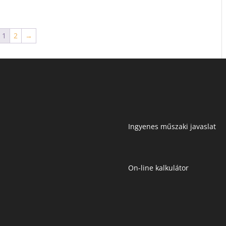
1
2
→
Ingyenes műszaki javaslat
On-line kalkulátor