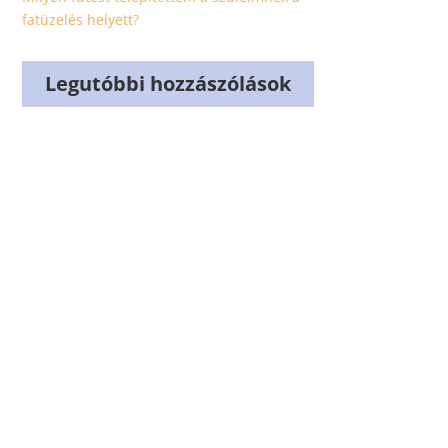
fatüzelés helyett?
Legutóbbi hozzászólások