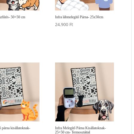
ázfűtés- 50×50 cm
Infra lábmelegítő Párna- 25x50cm
24,900
Ft
ő párna kisállatoknak-
Infra Melegítő Párna Kisállatoknak-
25×50 cm- Termosztáttal