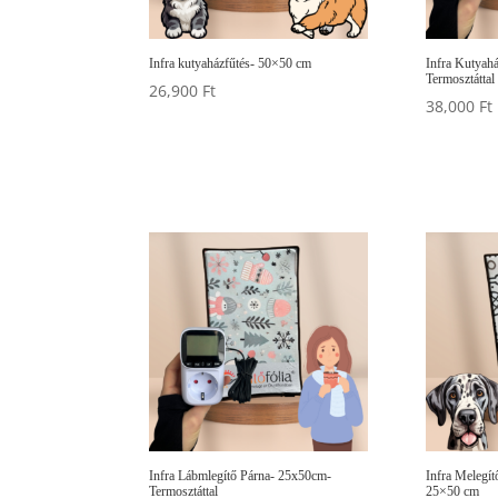
Infra kutyaházfűtés- 50×50 cm
Infra Kutyah
Termosztáttal
26,900
Ft
38,000
Ft
Infra Lábmlegítő Párna- 25x50cm-
Infra Melegít
Termosztáttal
25×50 cm