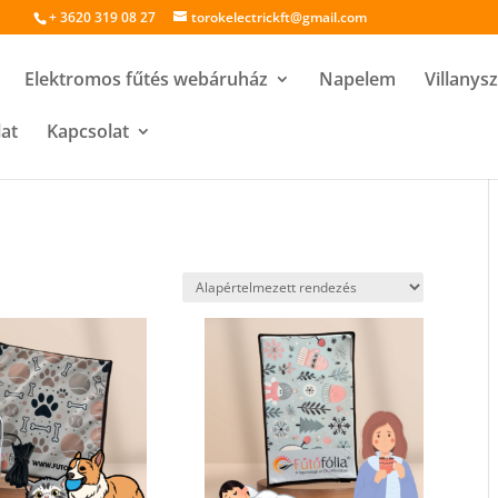
+ 3620 319 08 27
torokelectrickft@gmail.com
Elektromos fűtés webáruház
Napelem
Villanys
lat
Kapcsolat