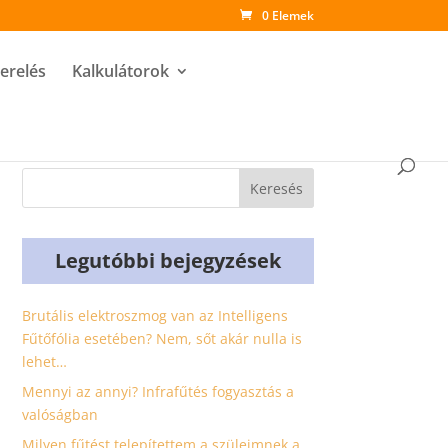
0 Elemek
zerelés
Kalkulátorok
Legutóbbi bejegyzések
Brutális elektroszmog van az Intelligens
Fűtőfólia esetében? Nem, sőt akár nulla is
lehet…
Mennyi az annyi? Infrafűtés fogyasztás a
valóságban
Milyen fűtést telepítettem a szüleimnek a