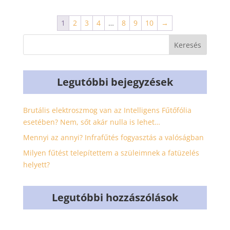
1
2
3
4
…
8
9
10
→
Legutóbbi bejegyzések
Brutális elektroszmog van az Intelligens Fűtőfólia
esetében? Nem, sőt akár nulla is lehet…
Mennyi az annyi? Infrafűtés fogyasztás a valóságban
Milyen fűtést telepítettem a szüleimnek a fatüzelés
helyett?
Legutóbbi hozzászólások