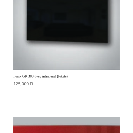
Fenix GR 300 üveg infrapanel (fekete)
125,000
Ft