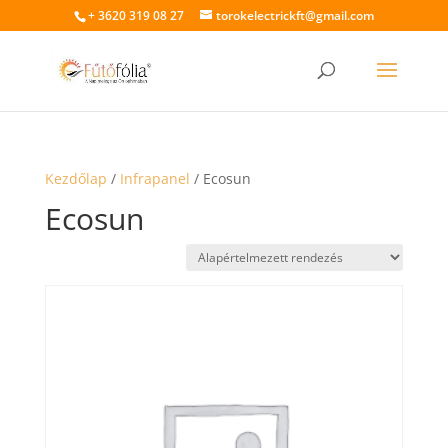
+ 3620 319 08 27
torokelectrickft@gmail.com
Kezdőlap
/
Infrapanel
/ Ecosun
Ecosun